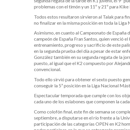
segunda regata de la tarde en K1 juvenil, el 9º p
problemas con el timón y un 11º y 21º para Kike 
Todos estos resultaron sirvieron al Talak para fi
no finalizar en la misma posición en toda la Liga 
Asimismo, en cuanto al Campeonato de España de 
campeón de España Fran Santos, quien venció el
entrenamiento, progreso y sacrificio de este pali
en la segunda prueba del día a pesar de estar en
González también en su segunda regata de la jor
puesto, al igual que el K2 compuesto por Alejan
convencional.
Todo ello sirvió para obtener el sexto puesto ge
conseguir la 5ª posición en la Liga Nacional Mást
Espectacular temporada que cumple con los objeti
cada uno de los eslabones que componen la cada
Como colofón final, este fin de semana se comple
septiembre, a disputarse en el río frente a la Un
participación de las categorías OPEN en K2 hom
poder participar, en la que se entregarán premio