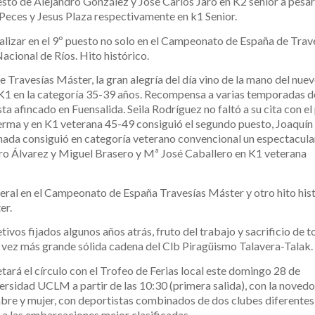
uesto de Alejandro González y José Carlos Jaro en K2 senior a pesa
Peces y Jesus Plaza respectivamente en k1 Senior.
nalizar en el 9º puesto no solo en el Campeonato de España de Trave
Nacional de Ríos. Hito histórico.
Travesías Máster, la gran alegría del día vino de la mano del nue
 K1 en la categoría 35-39 años. Recompensa a varias temporadas d
sta afincado en Fuensalida. Seila Rodríguez no faltó a su cita con e
ferma y en K1 veterana 45-49 consiguió el segundo puesto, Joaquín
nada consiguió en categoría veterano convencional un espectacula
dro Álvarez y Miguel Brasero y Mª José Caballero en K1 veterana
neral en el Campeonato de España Travesías Máster y otro hito hist
er.
vos fijados algunos años atrás, fruto del trabajo y sacrificio de t
 vez más grande sólida cadena del Clb Piragüismo Talavera-Talak.
tará el círculo con el Trofeo de Ferias local este domingo 28 de
iversidad UCLM a partir de las 10:30 (primera salida), con la noved
bre y mujer, con deportistas combinados de dos clubes diferentes
s a las embarcaciones mejor clasificadas.