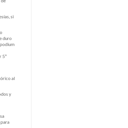
r de
sías, si
vo
e duro
l podium
r 5º
órico al
odos y
osa
 para