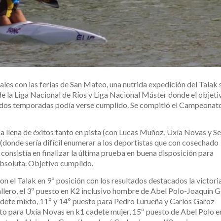
ales con las ferias de San Mateo, una nutrida expedición del Talak 
de la Liga Nacional de Ríos y Liga Nacional Máster donde el objeti
 dos temporadas podía verse cumplido. Se compitió el Campeonat
 llena de éxitos tanto en pista (con Lucas Muñoz, Uxía Novas y Se
onde sería difícil enumerar a los deportistas que con cosechado
consistía en finalizar la última prueba en buena disposición para
absoluta. Objetivo cumplido.
n el Talak en 9º posición con los resultados destacados la victori
llero, el 3º puesto en K2 inclusivo hombre de Abel Polo-Joaquín G
dete mixto, 11º y 14º puesto para Pedro Lurueña y Carlos Garoz
o para Uxía Novas en k1 cadete mujer, 15º puesto de Abel Polo e