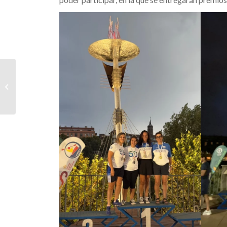
Lucas Muñoz se
incorpora al Centro de
Tecnificación por
segundo año