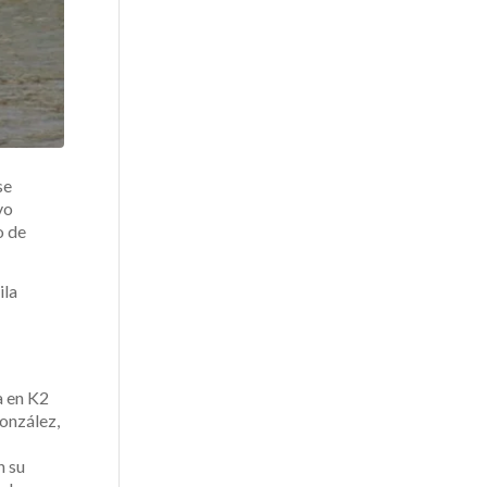
se
vo
o de
ila
a en K2
onzález,
n su