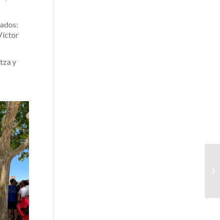
tados:
Víctor
tza y