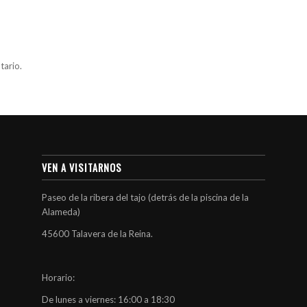
tario.
VEN A VISITARNOS
Paseo de la ribera del tajo (detrás de la piscina de la
Alameda)
45600 Talavera de la Reina.
Horario:
De lunes a viernes: 16:00 a 18:30