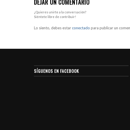
DEJAR UN COMENTARIO
¿Quieres unirte a la conversación?
Siéntete libre de contribuir!
Lo siento, debes estar
conectado
para publicar un comen
SÍGUENOS EN FACEBOOK