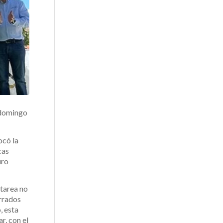
l domingo
ocó la
cas
uro
 tarea no
errados
, esta
r, con el