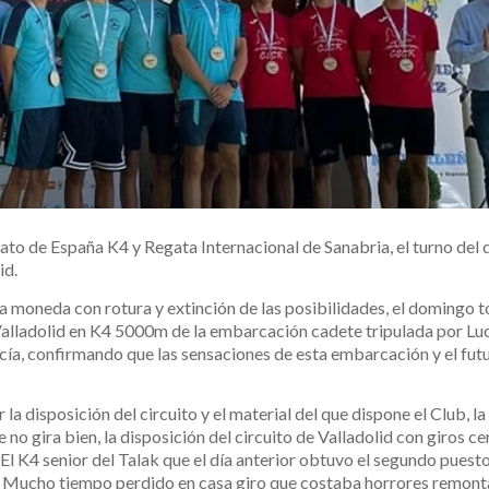
nato de España K4 y Regata Internacional de Sanabria, el turno de
id.
la moneda con rotura y extinción de las posibilidades, el domingo t
e Valladolid en K4 5000m de la embarcación cadete tripulada por Lu
ía, confirmando que las sensaciones de esta embarcación y el fut
la disposición del circuito y el material del que dispone el Club, la
 no gira bien, la disposición del circuito de Valladolid con giros c
l K4 senior del Talak que el día anterior obtuvo el segundo puesto
 Mucho tiempo perdido en casa giro que costaba horrores remonta