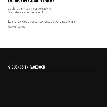
DEJAR UN COMENTARIO
¿Quieres unirte a la conversación?
Siéntete libre de contribuir!
Lo siento, debes estar
conectado
para publicar un
comentario.
SÍGUENOS EN FACEBOOK