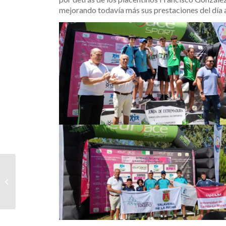
mejorando todavía más sus prestaciones del día a
Arturo Aguilar porteó la
antorcha que le
entregaron desde las
aguas los Duendes...