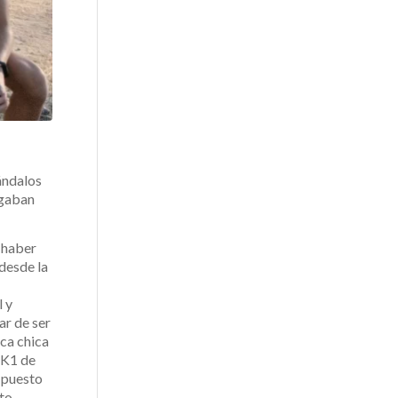
ándalos
rgaban
 haber
 desde la
l y
ar de ser
ica chica
n K1 de
 puesto
sto