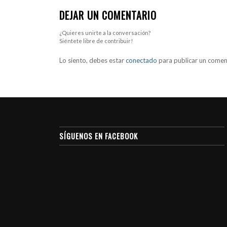
DEJAR UN COMENTARIO
¿Quieres unirte a la conversación?
Siéntete libre de contribuir!
Lo siento, debes estar
conectado
para publicar un comen
SÍGUENOS EN FACEBOOK