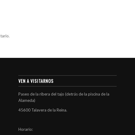
tario.
VEN A VISITARNOS
Paseo de la ribera del tajo (detrás de la piscina de la
Alameda)
45600 Talavera de la Reina.
Horario: