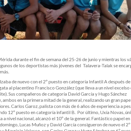
Mérida durante el fin de semana del 25-26 de junio y mientras los v
algunos de los deportistas más jóvenes del Talavera-Talak se enca
 más.
zaba de nuevo con el 2º puesto en categoría Infantil A después de
gata al placentino Francisco González (que lleva a un nivel excelso
te). Sus compañeros de categoría David García y Hugo Sánchez
, ambos en la primera mitad de la general, realizando un gran pape
res. Carlos Garoz, palista con más de 6 años de experiencia a pes
endo 12º puesto en categoría infantil B. Por último, Uxía Novas, ún
a a nivel nacional, alcanzó el 10º de la general. Fantástico papel e
del domingo, Lucas Muñoz y David García consigueron de nuevo el 2º
z y Mauricio Velasco, con Carlos Garoz y Hugo Sánchez en 6º pue