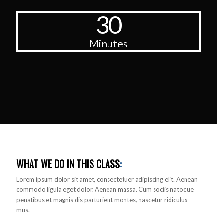
30
Minutes
WHAT WE DO IN THIS CLASS
:
Lorem ipsum dolor sit amet, consectetuer adipiscing elit. Aenean
commodo ligula eget dolor. Aenean massa. Cum sociis natoque
penatibus et magnis dis parturient montes, nascetur ridiculus
mus.