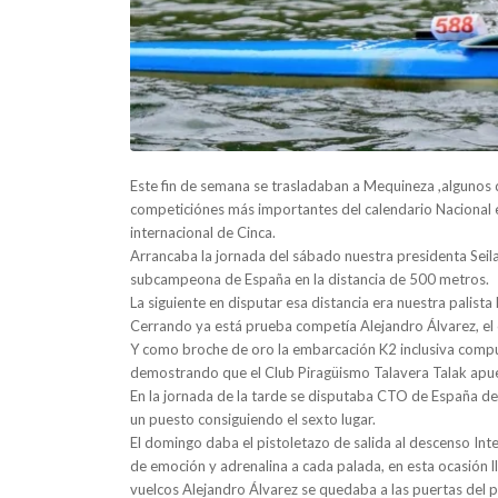
Este fin de semana se trasladaban a Mequineza ,algunos d
competiciónes más importantes del calendario Nacional
internacional de Cinca.
Arrancaba la jornada del sábado nuestra presidenta Seil
subcampeona de España en la distancia de 500 metros.
La siguiente en disputar esa distancia era nuestra pali
Cerrando ya está prueba competía Alejandro Álvarez, el
Y como broche de oro la embarcación K2 inclusiva compue
demostrando que el Club Piragüismo Talavera Talak apues
En la jornada de la tarde se disputaba CTO de España de 
un puesto consiguiendo el sexto lugar.
El domingo daba el pistoletazo de salida al descenso Int
de emoción y adrenalina a cada palada, en esta ocasión 
vuelcos Alejandro Álvarez se quedaba a las puertas del p