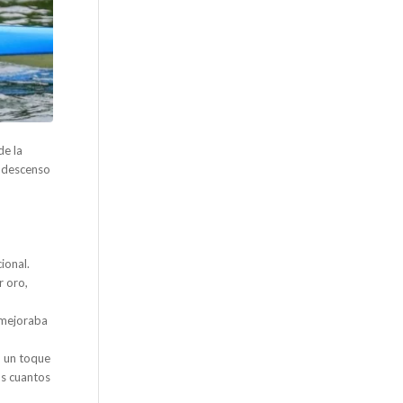
de la
o descenso
ional.
r oro,
z mejoraba
n un toque
os cuantos