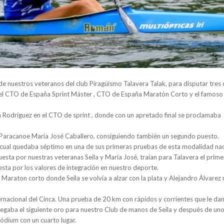
e nuestros veteranos del club Piragüismo Talavera Talak, para disputar tres 
 el CTO de España Sprint Máster , CTO de España Maratón Corto y el famos
a Rodríguez en el CTO de sprint , donde con un apretado final se proclamaba
sta Paracanoe María José Caballero, consiguiendo también un segundo puesto.
 cual quedaba séptimo en una de sus primeras pruebas de esta modalidad nac
sta por nuestras veteranas Seila y María José, traían para Talavera el prime
ta por los valores de integración en nuestro deporte.
Maraton corto donde Seila se volvía a alzar con la plata y Alejandro Álvare
ernacional del Cinca. Una prueba de 20 km con rápidos y corrientes que le da
llegaba el siguiente oro para nuestro Club de manos de Seila y después de un
ódium con un cuarto lugar.