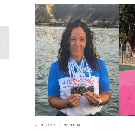
El Talak junto a la FCMP
en el Sella.
AGOSTO 26, 2025
POR
STANDBY
/